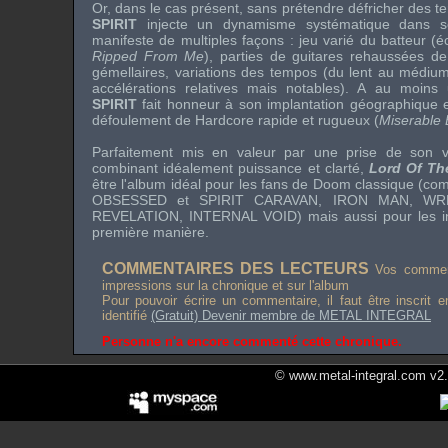
Or, dans le cas présent, sans prétendre défricher des t
SPIRIT
injecte un dynamisme systématique dans se
manifeste de multiples façons : jeu varié du batteur (é
Ripped From Me
), parties de guitares rehaussées de
gémellaires, variations des tempos (du lent au médiu
accélérations relatives mais notables). A au moin
SPIRIT
fait honneur à son implantation géographique e
défoulement de Hardcore rapide et rugueux (
Miserable 
Parfaitement mis en valeur par une prise de son v
combinant idéalement puissance et clarté,
Lord Of Th
être l'album idéal pour les fans de Doom classique (c
OBSESSED
et
SPIRIT CARAVAN
,
IRON MAN
,
WR
REVELATION
,
INTERNAL VOID
) mais aussi pour les 
première manière.
COMMENTAIRES DES LECTEURS
Vos comment
impressions sur la chronique et sur l'album
Pour pouvoir écrire un commentaire, il faut être inscrit 
identifié
(Gratuit) Devenir membre de METAL INTEGRAL
Personne n'a encore commenté cette chronique.
© www.metal-integral.com v2.5