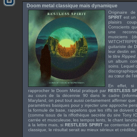
Doom metal classique mais dynamique
Originaire d
SPIRIT
est un 
plaisirs co
Conscients qu
une reconna
musiciens (d
WITCHTRI
guitariste de
leur destin en
le titre
Ripped
un album comp
soins. Lequel 
discographique
au cœur de l'é
En effet, si
rapprocher le Doom Metal pratiqué par
RESTLESS SP
au cours de la décennie 90 dans le cadre (infor
Maryland, on peut tout aussi certainement affirmer que
paramètres basiques pour y injecter une approche pers
la formule de base, rappelons que les riffs se doivent 
(comme issus de la riffothèque secrète du sire
Tony I
carrée et musculeuse, les tempos lents, le chant lancina
à la lettre mais, si
RESTLESS SPIRIT
se contentait d'
classique, le résultat serait au mieux sérieux et crédible,