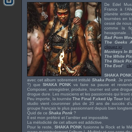
De
Edel Mus
France à l’A
planète entiè
tournées en t
cessé de nous 
comme la fi
hexagonale… 
Bad Porn Mov
The Geeks A
cliquez ici
,
Monkeys In B
The White Pix
The Black Pix
The Evol’
:
cli
SHAKA PONK
avec cet album sobrement intitulé
Shaka Ponk
. Je pren
?) que
SHAKA PONK
va faire sa pause et reviend
Composer, enregistrer, produire, tourner est une drog
drogue dure. Les musiciens et les passionnés qui liront c
Peu importe, la tournée
The Final F.cked Up Tour
bat 
studio vient couronner plus de 20 ans de succès d’u
groupe français le plus passionnant depuis bien longt
Quid de ce
Shaka Ponk
?
Il est mon préféré et l’arrêter est impossible.
La mélodicité de cet album est addictive.
Pour le reste,
SHAKA PONK
fusionne le Rock et le Mét
ouvre magistralement l’album !,
Multiply
et ses sons de g