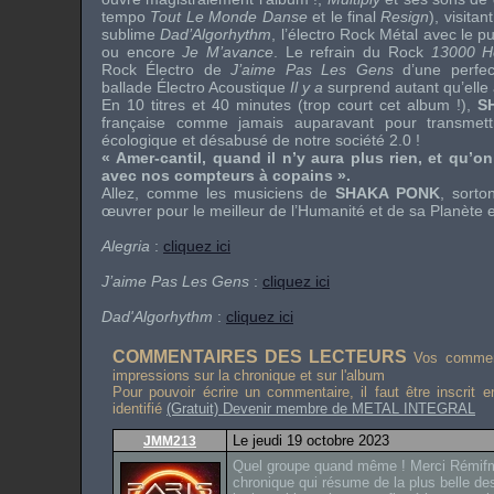
tempo
Tout Le Monde Danse
et le final
Resign
), visita
sublime
Dad’Algorhythm
, l’électro Rock Métal avec le 
ou encore
Je M’avance
. Le refrain du Rock
13000 H
Rock Électro de
J’aime Pas Les Gens
d’une perfect
ballade Électro Acoustique
Il y a
surprend autant qu’elle a
En 10 titres et 40 minutes (trop court cet album !),
S
française comme jamais auparavant pour transmet
écologique et désabusé de notre société 2.0 !
« Amer-cantil, quand il n’y aura plus rien, et qu’o
avec nos compteurs à copains ».
Allez, comme les musiciens de
SHAKA PONK
, sorto
œuvrer pour le meilleur de l’Humanité et de sa Planète
Alegria
:
cliquez ici
J’aime Pas Les Gens
:
cliquez ici
Dad'Algorhythm
:
cliquez ici
COMMENTAIRES DES LECTEURS
Vos comment
impressions sur la chronique et sur l'album
Pour pouvoir écrire un commentaire, il faut être inscrit 
identifié
(Gratuit) Devenir membre de METAL INTEGRAL
Le jeudi 19 octobre 2023
JMM213
Quel groupe quand même ! Merci Rémifm
chronique qui résume de la plus belle d