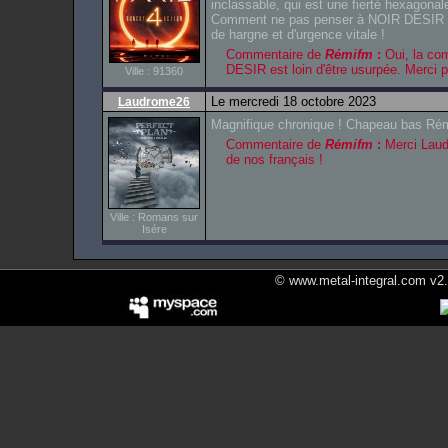
inclassable, qui est une fierté hexagonale
Comment ne pas penser à NOIR DESIR sur
de hargne et d'urgence vitale !
Commentaire de
Rémifm
:
Oui, la co
DESIR est loin d'être usurpée. Merci 
Ville : 91360
Le mercredi 18 octobre 2023
Laudrome26
Magnifique chronique ! Chapeau bas Rém
Commentaire de
Rémifm
:
Merci Laud
de nos français !
Ville : Romans sur
Isére
© www.metal-integral.com v2.5