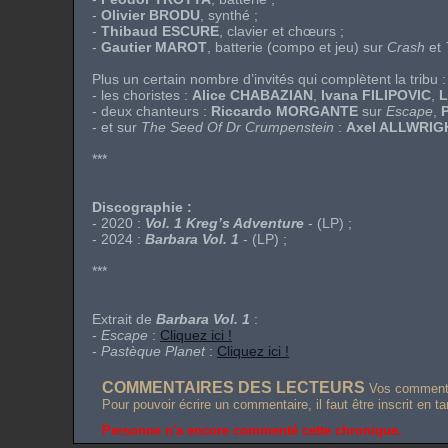
-
Olivier BRODU
, synthé ;
-
Thibaud ESCURE
, clavier et chœurs ;
-
Gautier MAROT
, batterie (compo et jeu) sur
Crash
et
Plus un certain nombre d’invités qui complètent la tribu :
- les choristes :
Alice CHABAZIAN
,
Ivana FILIPOVIC
,
L
- deux chanteurs :
Riccardo MORGANTE
sur
Escape
,
- et sur
The Seed Of Dr Crumpenstein
:
Axel ALLWRIG
***
Discographie :
- 2020 :
Vol. 1 Kreg’s Adventure
- (LP) ;
- 2024 :
Barbara Vol. 1
- (LP) ;
***
Extrait de
Barbara Vol. 1
:
-
Escape
:
Cliquez ici !
-
Pastèque Planet
:
Cliquez ici !
COMMENTAIRES DES LECTEURS
Vos commentai
Pour pouvoir écrire un commentaire, il faut être inscrit en t
Personne n'a encore commenté cette chronique.