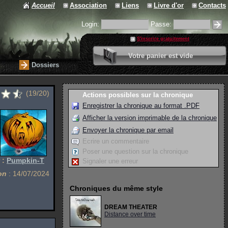
Accueil
Association
Liens
Livre d'or
Contacts
Login:
Passe:
S'inscrire gratuitement
0 article
Votre panier est vide
Valider votre panier
Dossiers
(19/20)
Actions possibles sur la chronique
Enregistrer la chronique au format .PDF
Afficher la version imprimable de la chronique
Envoyer la chronique par email
Ecrire un commentaire
Poser une question sur la chronique
 :
Pumpkin-T
Signaler une erreur
on
: 14/07/2024
Chroniques du même style
DREAM THEATER
Distance over time