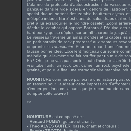
L’alarme du protocole d’autodestruction du vaisseau r
paniquer dans le vide sidéral en dehors de l’astronef,
spatial duquel sortent des zombie bouffeurs d’yeux 
mélopée indoue, Barb’ est dans de sales draps et il ne 
prêt à lui écrabouiller le moindre osselet. Zoom arrièr
décrire le combat qui oppose Barbara à l’équipe des zo
hard punky qui se déploie sur un riff charpenté jusqu’à 
Le vaisseau traverse un amas d’ondes et tu captes les i
un petit paradis de rock progressif aux senteurs sevent
emprunte le
Tunnelonini
. Pourtant, quand une énorme
fausse bonne idée. Excellent morceau qui sonne comm
mélodie qui elle-même se fait bouffer par un mur de son
Eh ! Oh ! je ne vais pas spoiler toute l’histoire. J’arrête 
vrai tube funk, un rock tout calme, un rock psychédéli
gratiné, et pour le final une extraordinaire machine ind
NOUЯITURE
commence par écrire une histoire puis, colle
en ressort pour l’auditeur cette impression d’affronter 
s’immerger dans cet album que je recommande sans res
dompter cette œuvre !
***
NOUЯITURE
est composé de :
-
Renaud FUMEY
, guitare et chant ;
-
Theo ALVES GUITER
, basse, chant et chœurs ;
-
Feodor TROTTA
, batterie ;