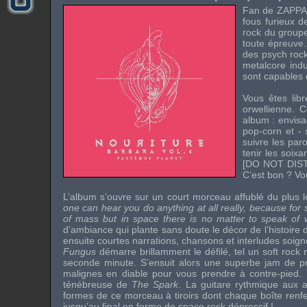
Fan de
ZAPPA
fous furieux 
rock du groupe 
toute épreuve.
des psych rock
metalcore indu
sont capables 
Vous êtes lib
orwellienne. 
album : envis
pop-corn et - 
suivre les par
tenir les soix
[DO NOT DISTU
C’est bon ? Vou
L’album s’ouvre sur un court morceau affublé du plus lo
one can hear you do anything at all really, because fo
of mass but in space there is no matter to speak of w
d’ambiance qui plante sans doute le décor de l’histoire
ensuite courtes narrations, chansons et interludes soign
Fungus
démarre brillamment le défilé, tel un soft rock
seconde minute. S’ensuit alors une superbe jam de pr
malignes en diable pour vous prendre à contre-pied. To
ténébreuse de
The Spark
. La guitare rythmique aux
formes de ce morceau à tiroirs dont chaque boîte renfe
jusqu’au final en forme de space rock dépressif !