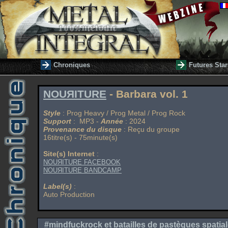
Chroniques
Futures Star
NOUЯITURE
- Barbara vol. 1
Style
: Prog Heavy / Prog Metal / Prog Rock
Support
: MP3 -
Année
: 2024
Provenance du disque
: Reçu du groupe
16titre(s) - 75minute(s)
Site(s) Internet
:
NOUЯITURE FACEBOOK
NOUЯITURE BANDCAMP
Label(s)
:
Auto Production
#mindfuckrock et batailles de pastèques spatial