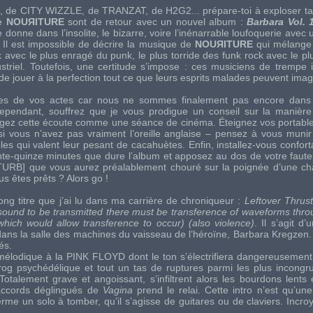
, de
CITY WIZZLE
, de
TRANZAT
, de
H2G2
... prépare-toi à exploser ta 
de
NOUЯITURE
sont de retour avec un nouvel album :
Barbara Vol. 
donne dans l’insolite, le bizarre, voire l’inénarrable loufoquerie avec
 Il est impossible de décrire la musique de
NOUЯITURE
qui mélange l
 avec le plus enragé du punk, le plus torride des funk rock avec le pl
striel. Toutefois, une certitude s’impose : ces musiciens de trempe i
de jouer à la perfection tout ce que leurs esprits malades peuvent imag
res de vos actes car nous ne sommes finalement pas encore dans 
Cependant, souffrez que je vous prodigue un conseil sur la manière
agez cette écoute comme une séance de cinéma. Éteignez vos portable
si vous n’avez pas vraiment l’oreille anglaise – pensez à vous munir 
oles qui valent leur pesant de cacahuètes. Enfin, installez-vous confo
ante-quinze minutes que dure l’album et apposez au dos de votre faute
RB] que vous aurez préalablement chouré sur la poignée d’une cha
s êtes prêts ? Alors go !
ng titre que j’ai lu dans ma carrière de chroniqueur :
Leftover Thrust
r sound to be transmitted there must be transference of waveforms thr
hich would allow transference to occur) (also violence)
. Il s’agit d
 dans la salle des machines du vaisseau de l’héroïne, Barbara Kregzen.
és.
 mélodique à la
PINK FLOYD
dont le ton s’électrifiera dangereusement
og psychédélique et tout un tas de ruptures parmi les plus incongru
talement grave et angoissant, s’infiltrent alors les bourdons lents e
 accords déglingués de
Vagina
prend le relai. Cette intro n’est qu’une
rme un solo à tomber, qu’il s’agisse de guitares ou de claviers. Incro