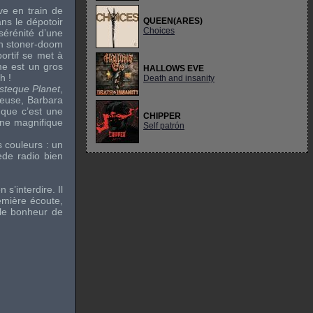
ve en train de
ans le dépotoir
QUEEN(ARES)
Choices
érénité d’une
 un stoner-doom
ortif se met à
me est un gros
HALLOWS EVE
h !
Death and insanity
steque Planet
,
ieuse, Barbara
 que c’est une
CHIPPER
ne magnifique
Self patrón
es couleurs : un
ède radio bien
s’interdire. Il
remière écoute,
 le bonheur de