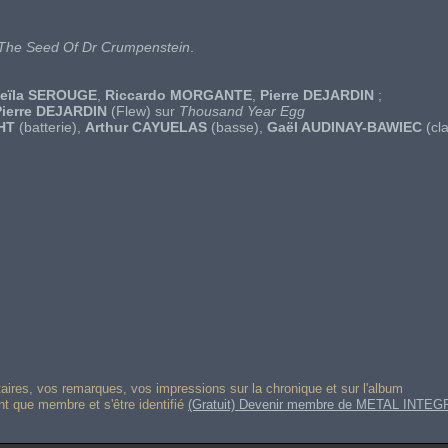
The Seed Of Dr Crumpenstein
.
eïla SEROUGE
,
Riccardo MORGANTE
,
Pierre DEJARDIN
;
Pierre DEJARDIN
(Flew) sur
Thousand Year Egg
HT
(batterie),
Arthur CAYUELAS
(basse),
Gaël AUDINAY-BAWIEC
(cla
res, vos remarques, vos impressions sur la chronique et sur l'album
ant que membre et s'être identifié
(Gratuit) Devenir membre de METAL INTEG