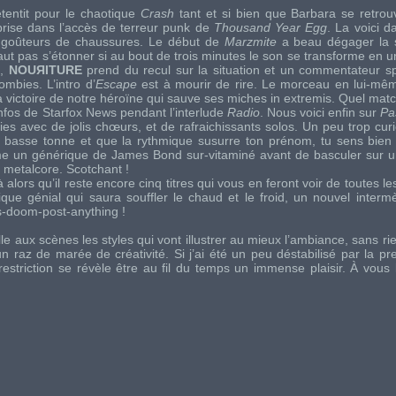
etentit pour le chaotique
Crash
tant et si bien que Barbara se retrou
 prise dans l’accès de terreur punk de
Thousand Year Egg
. La voici d
et goûteurs de chaussures. Le début de
Marzmite
a beau dégager la s
faut pas s’étonner si au bout de trois minutes le son se transforme en
e,
NOUЯITURE
prend du recul sur la situation et un commentateur sp
mbies. L’intro d’
Escape
est à mourir de rire. Le morceau en lui-mê
la victoire de notre héroïne qui sauve ses miches in extremis. Quel matc
nfos de Starfox News pendant l’interlude
Radio
. Nous voici enfin sur
Pa
ies avec de jolis chœurs, et de rafraichissants solos. Un peu trop cur
 basse tonne et que la rythmique susurre ton prénom, tu sens bien
e un générique de James Bond sur-vitaminé avant de basculer sur u
 metalcore. Scotchant !
là alors qu’il reste encore cinq titres qui vous en feront voir de toutes l
que génial qui saura souffler le chaud et le froid, un nouvel interm
us-doom-post-anything !
 aux scènes les styles qui vont illustrer au mieux l’ambiance, sans rien 
un raz de marée de créativité. Si j’ai été un peu déstabilisé par la p
triction se révèle être au fil du temps un immense plaisir. À vous