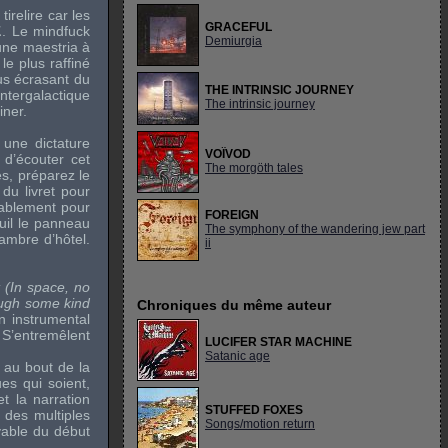
tirelire car les
GRACEFUL
1
. Le mindfuck
Demiurgia
 une maestria à
e plus raffiné
us écrasant du
THE INTRINSIC JOURNEY
ntergalactique
The intrinsic journey
iner.
une dictature
VOÏVOD
 d’écouter cet
The morgöth tales
s, préparez le
du livret pour
rtablement pour
FOREIGN
uil le panneau
The symphony of the wandering jew part
mbre d’hôtel.
ii
 (In space, no
ough some kind
Chroniques du même auteur
’un instrumental
 S’entremêlent
LUCIFER STAR MACHINE
Satanic age
 au bout de la
es qui soient,
t la narration
STUFFED FOXES
 des multiples
Songs/motion return
yable du début