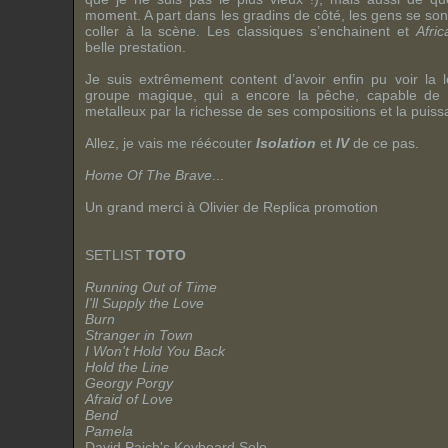
moment. A part dans les gradins de côté, les gens se son
coller à la scène. Les classiques s’enchainent et
Afric
belle prestation.
Je suis extrêmement content d’avoir enfin pu voir la
groupe magique, qui a encore la pêche, capable de 
metalleux
par la richesse de ses compositions et la puissa
Allez, je vais me réécouter
Isolation
et
IV
de ce pas.
Home Of The Brave
...
Un grand merci à
Olivier
de
Replica promotion
SETLIST
TOTO
Running Out of Time
I'll Supply the Love
Burn
Stranger in Town
I Won't Hold You Back
Hold the Line
Georgy Porgy
Afraid of Love
Bend
Pamela
David Paich's Keyboard Solo