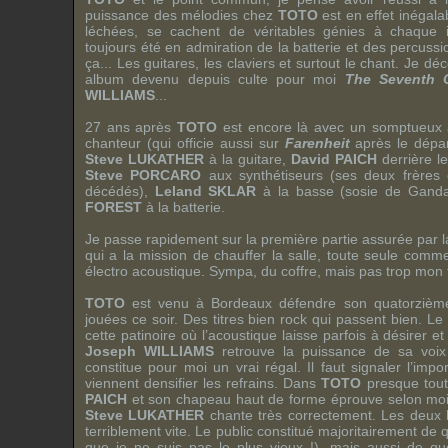
puissance des mélodies chez
TOTO
est en effet inégala
léchées, se cachent de véritables génies à chaque i
toujours été en admiration de la batterie et des percuss
ça... Les guitares, les claviers et surtout le chant. Je d
album devenu depuis culte pour moi
The Seventh 
WILLIAMS
...
27 ans après
TOTO
est encore là avec un somptueux
chanteur (qui officie aussi sur
Farenheit
après le dépa
Steve LUKATHER
à la guitare,
David PAICH
derrière l
Steve PORCARO
aux synthétiseurs (ses deux frères
décédés),
Leland SKLAR
à la basse (sosie de
Ganda
FOREST
à la batterie.
Je passe rapidement sur la première partie assurée par
qui a la mission de chauffer la salle, toute seule com
électro acoustique. Sympa, du coffre, mais pas trop mon t
TOTO
est venu à
Bordeaux
défendre son quatorzièm
jouées ce soir. Des titres bien rock qui passent bien. Le 
cette patinoire où l’acoustique laisse parfois à désirer 
Joseph WILLIAMS
retrouve la puissance de sa voi
constitue pour moi un vrai régal. Il faut signaler l’imp
viennent densifier les refrains. Dans
TOTO
presque tou
PAICH
et son chapeau haut de forme éprouve selon moi q
Steve LUKATHER
chante très correctement. Les deux 
terriblement vite. Le public constitué majoritairement de
que je ne suis pas le plus vieux !), mais aussi de q