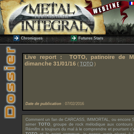
Chroniques
Futures Stars
Live report :
TOTO
, patinoire de
M
dimanche 31/01/16
(
TOTO
)
Date de publication
: 07/02/2016
Comment un fan de
CARCASS
,
IMMORTAL
, ou encore
aimer
TOTO
, groupe de rock mélodique aux contours 
Rémifm
a toujours du mal à le comprendre et pourtant c’e
TOTO
et le point commun, je pense avoir réussi à l