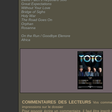
Great Expectations
Without Your Love
Bridge of Sighs
Holy War
The Road Goes On
Orphan
Rosanna
On the Run / Goodbye Elenore
Africa
COMMENTAIRES DES LECTEURS
Vos comment
impressions sur le dossier
Pour pouvoir écrire un commentaire, il faut être inscri