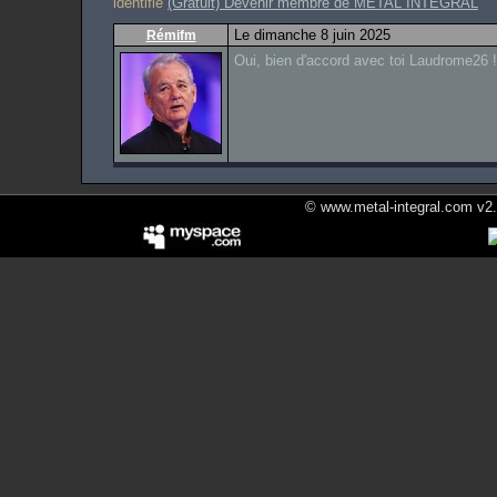
identifié
(Gratuit) Devenir membre de METAL INTEGRAL
Le dimanche 8 juin 2025
Rémifm
Oui, bien d'accord avec toi Laudrome26 !
© www.metal-integral.com v2.5