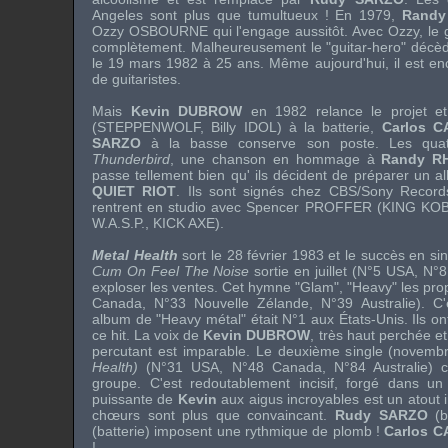
Angeles sont plus que tumultueux ! En 1979,
Rand
Ozzy OSBOURNE
qui l'engage aussitôt. Avec
Ozzy
, le
complètement. Malheureusement le "guitar-hero" décèd
le 19 mars 1982 à 25 ans. Même aujourd'hui, il est e
de guitaristes.
Mais
Kevin DUBROW
en 1982 relance le projet e
(
STEPPENWOLF
,
Billy IDOL
) à la batterie,
Carlos 
SARZO
à la basse conserve son poste. Les quatr
Thunderbird
, une chanson en hommage à
Randy R
passe tellement bien qu' ils décident de préparer un a
QUIET RIOT
. Ils sont signés chez
CBS/Sony
Records
rentrent en studio avec
Spencer PROFFER
(
KING KO
W.A.S.P.
,
KICK AXE
).
Metal Health
sort le 28 février 1983 et le succès en si
Cum On Feel The Noise
sortie en juillet (N°5 USA, N°8
exploser les ventes. Cet hymne "Glam", "Heavy" les pro
Canada, N°33 Nouvelle Zélande, N°39 Australie). C'e
album de "Heavy métal" était N°1 aux États-Unis. Ils on
ce hit. La voix de
Kevin DUBROW
, très haut perchée et
percutant est imparable. Le deuxième single (novemb
Health)
(N°31 USA, N°48 Canada, N°84 Australie) co
groupe. C'est redoutablement incisif, forgé dans un
puissante de
Kevin
aux aigus incroyables est un atout i
chœurs sont plus que convaincant.
Rudy SARZO
(b
(batterie) imposent une rythmique de plomb !
Carlos 
!