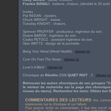
Frankie BANALI
: batterie, chœurs, (décédé le 20 août
Invités :
Pat REGAN
: claviers,
Chuck WRIGHT
: basse,
Tuesday KNIGHT
: chœurs,
Spencer PROFFER
: producteur, ingénieur du son,
Duane BARON
: ingénieur du son,
Csaba PETOCZ
: assistant ingénieur du son,
Stan WATTS : design de la pochette.
Bang Your Head (Metal Health)
:
cliquez ici
Cum On Feel The Noize
:
cliquez ici
Love's A Bitch
:
cliquez ici
Chronique de
Rémifm
2008
QUIET RIOT
:
3
:
cliquez ici
Retrouvez les autres chroniques de ces groupes "C
le moteur de recherche sur la page des chronique
niveau du menu). Rechercher les mots: Oldies but G
COMMENTAIRES DES LECTEURS
Vos comment
impressions sur la chronique et sur l'album
Pour pouvoir écrire un commentaire, il faut être inscrit 