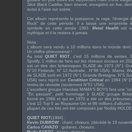
Slick Black Cadillac
bien énervé, enregistré en live, d
aussi à l'aise sur scène.
Cet album représente la puissance, la rage, l'énergie
Rock" de cette période. Il a laissé une empreinte 
symbole en cette année 1983.
Metal Health
est e
mythique et il le restera à jamais.
Nota :
L'album sera vendu à 10 millions dans le monde dont s
Un chiffre phénoménal !
Au total
QUIET RIOT
, c'est 15 millions de ventes, 2
Spotify, 1 million de fans sur les réseaux sociaux en 20
est un titre des britanniques
SLADE
de 1973 (N°1 Gra
N°10 Finlande, N° 12 Australie…N°98 USA).
Mama, Wee
de
SLADE
sorti en 1972 (N°1 Grande-Bretagne, N°5 Su
USA) sera repris sur
Condition Critical
en 1984 (N°15
moins de réussite (seulement N°51 USA).
L'excellent groupe Irlandais
MAMA'S BOYS
fera une "co
"En passant", petit hommage à
SLADE
groupe Brita
formé en 1966 et qui en 1970 a été un des précurse
c'est 12 Top 5 au Royaume-Uni et 88 millions d'albums
plupart de ces hits ont été composés par
Noddy HOLD
QUIET RIOT
(1984) :
Kevin DUBROW
: chant, chœurs, (décédé le 19 novem
Carlos CAVAZO
: guitares, choeurs,
Rudy SARZO
: basse, choeurs,