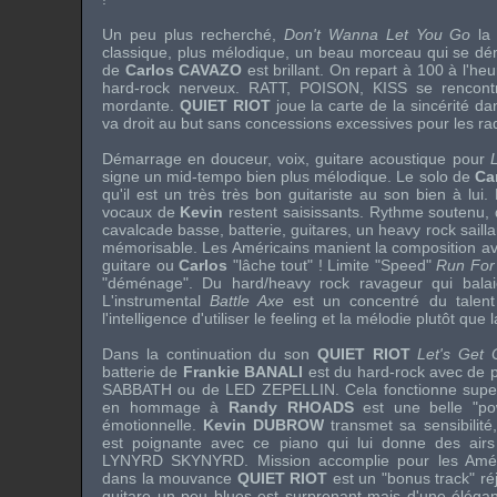
Un peu plus recherché,
Don't Wanna Let You Go
la 
classique, plus mélodique, un beau morceau qui se dé
de
Carlos CAVAZO
est brillant. On repart à 100 à l'he
hard-rock nerveux.
RATT
,
POISON
,
KISS
se rencontr
mordante.
QUIET RIOT
joue la carte de la sincérité d
va droit au but sans concessions excessives pour les ra
Démarrage en douceur, voix, guitare acoustique pour
signe un mid-tempo bien plus mélodique. Le solo de
Ca
qu'il est un très très bon guitariste au son bien à lui
vocaux de
Kevin
restent saisissants. Rythme soutenu,
cavalcade basse, batterie, guitares, un heavy rock sailla
mémorisable. Les Américains manient la composition ave
guitare ou
Carlos
"lâche tout" ! Limite "Speed"
Run For
"déménage". Du hard/heavy rock ravageur qui balai
L'instrumental
Battle Axe
est un concentré du talen
l'intelligence d'utiliser le feeling et la mélodie plutôt que
Dans la continuation du son
QUIET RIOT
Let's Get 
batterie de
Frankie BANALI
est du hard-rock avec de p
SABBATH
ou de
LED ZEPELLIN
. Cela fonctionne sup
en hommage à
Randy RHOADS
est une belle "po
émotionnelle.
Kevin DUBROW
transmet sa sensibilité
est poignante avec ce piano qui lui donne des air
LYNYRD SKYNYRD
. Mission accomplie pour les Amé
dans la mouvance
QUIET RIOT
est un "bonus track" ré
guitare un peu blues est surprenant mais d'une éléganc