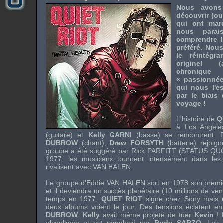
Nous avons
découvrir (ou
qui ont mar
nous parai
comprendre l
préféré. Nous
le réintégr
originel (a
chronique
« passionnée
qui nous l'e
par le biais
voyage !
L'histoire de
Q
à Los Angel
(guitare) et
Kelly GARNI
(basse) se rencontrent. 
DUBROW
(chant),
Drew FORSYTH
(batterie) rejoig
groupe a été suggéré par
Rick PARFITT
(
STATUS QU
1977, les musiciens tournent intensément dans les
rivalisent avec
VAN HALEN
.
Le groupe d'
Eddie VAN HALEN
sort en 1978 son prem
et il deviendra un succès planétaire (10 millions de ve
temps en 1977,
QUIET RIOT
signe chez
Sony
mais u
deux albums voient le jour. Des tensions éclatent e
DUBROW
.
Kelly
avait même projeté de tuer
Kevin
! 
alcoolisme et est remplacé par
Rudy SARZO
. Les