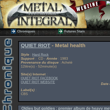
Chroniques
Futures Stars
QUIET RIOT
- Metal health
Style
:
Hard Rock
Support
: CD -
Année
: 1983
Provenance du disque
: Acheté
12titre(s) - 52minute(s)
Site(s) Internet
:
QUIET RIOT FACEBOOK
QUIET RIOT WEBSITE
Date 
Label(s)
:
CBS
Oldies but goldies : premier album de heavy meta