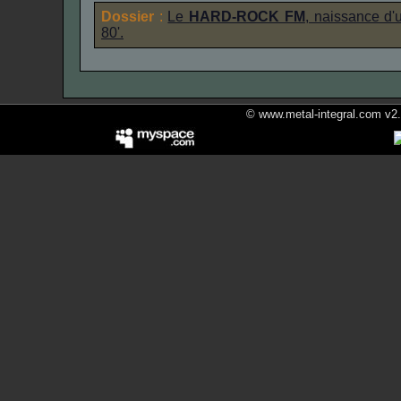
Dossier
:
Le
HARD-ROCK FM
, naissance d'
80'.
© www.metal-integral.com v2.5