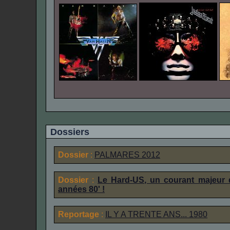
Dossiers
Dossier
:
PALMARES 2012
Dossier
:
Le
Hard-US
, un courant majeur 
années 80' !
Reportage
:
IL Y A TRENTE ANS... 1980