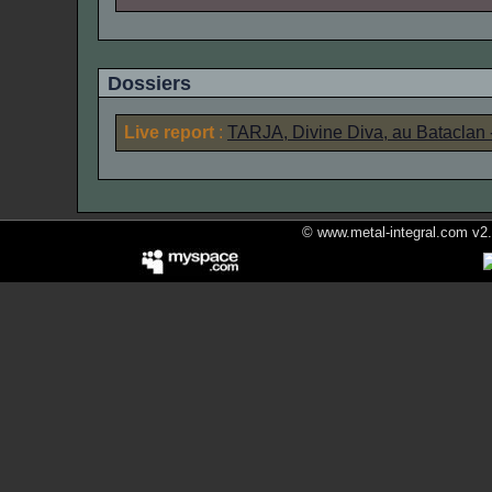
Dossiers
Live report
:
TARJA, Divine Diva, au Bataclan - 
© www.metal-integral.com v2.5