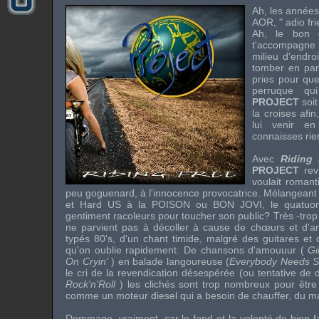
Ah, les années
AOR
, "
adio fri
Ah, le bon 
t'accompagne e
milieu d'endro
tomber en pan
pries pour qu
perruque qu
PROJECT
soi
la croises afi
lui venir e
connaisses ri
Avec
Riding 
PROJECT
rev
voulait romant
peu goguenard, à l'innocence provocatrice. Mélangeant à
et Hard US à la
POISON
ou
BON JOVI
, le quatuor
gentiment racoleurs pour toucher son public? Très -trop
ne parvient pas à décoller à cause de chœurs et d'a
typés 80's, d'un chant timide, malgré des guitares et
qu'on oublie rapidement. De chansons d'amouuur (
Gi
On Cryin'
) en balade langoureuse (
Everybody Needs 
le cri de la revendication désespérée (ou tentative de
Rock'n'Roll
) les clichés sont trop nombreux pour êtr
comme un moteur diesel qui a besoin de chauffer, du ma
Dommage, vraiment, car le fond et la volonté de bien fa