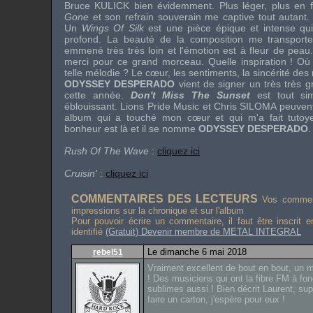
Bruce KULICK
bien évidemment. Plus léger, plus en 
Gone
et son refrain souverain me captive tout autant. 
Un
Wings Of Silk
est une pièce épique et intense q
profond. La beauté de la composition me transporte 
emmené très très loin et l'émotion est à fleur de peau.
merci pour ce grand morceau. Quelle inspiration ! Où 
telle mélodie ? Le cœur, les sentiments, la sincérité des
ODYSSEY DESPERADO
vient de signer un très très 
cette année.
Don't Miss The Sunset
est tout si
éblouissant. Lions Pride Music et
Chris SILOMA
peuvent 
album qui a touché mon cœur et qui m'a fait tutoyer
bonheur est là et il se nomme
ODYSSEY DESPERADO
.
Rush Of The Wave
:
cliquez ici
Cruisin'
:
cliquez ici
COMMENTAIRES DES LECTEURS
Vos comment
impressions sur la chronique et sur l'album
Pour pouvoir écrire un commentaire, il faut être inscrit 
identifié
(Gratuit) Devenir membre de METAL INTEGRAL
Le dimanche 6 mai 2018
rebel51
Vraiment excellent de bout en bout, un
! Des musiciens qui ont la fibre FM à fon
sublimes aussi ! Bien décrit Laurent, su
faire un carton, j'espère pour eux !