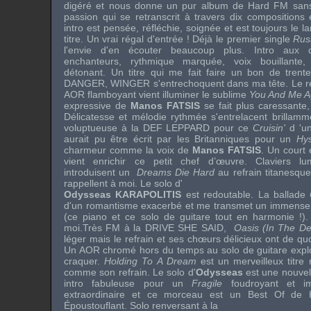
digéré et nous donne un pur album de Hard FM sans f
passion qui se retranscrit à travers dix composition
intro est pensée, réfléchie, soignée et est toujours le
titre. Un vrai régal d'entrée ! Déjà le premier single
Rus
l'envie d'en écouter beaucoup plus. Intro aux c
enchanteurs, rythmique marquée, voix bouillante, 
détonant. Un titre qui me fait faire un bon de trent
DANGER
,
WINGER
s'entrechoquent dans ma tête. Le re
AOR flamboyant vient illuminer le sublime
You And Me A
expressive de
Manos FATSIS
se fait plus caressante, 
Délicatesse et mélodie rythmée s'entrelacent brillamm
voluptueuse à la
DEF LEPPARD
pour ce
Cruisin'
d 'un
aurait pu être écrit par les Britanniques pour un
Hys
charmeur comme la voix de
Manos FATSIS
. Un court 
vient enrichir ce petit chef d’œuvre. Claviers lu
introduisent un
Dreams Die Hard
au refrain titanesqu
rappellent à moi. Le solo d'
Odysseas KARAPOLITIS
est redoutable. La ballade
d'un romantisme exacerbé et me transmet un immense f
(ce piano et ce solo de guitare tout en harmonie !
moi.Très FM à la
DRIVE SHE SAID
,
Oasis (In The De
léger mais le refrain et ses chœurs délicieux ont de qu
Un AOR chromé hors du temps au solo de guitare explosi
craquer.
Holding To A Dream
est un merveilleux titre
comme son refrain. Le solo d'
Odysseas
est une nouvell
intro fabuleuse pour un
Fragile
foudroyant et i
extraordinaire et ce morceau est un Best Of de 
Époustouflant. Solo renversant à la