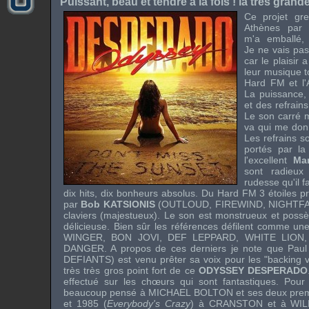
Puissant, beau et tendre à la fois ! la très grand
Ce projet gr
Athènes pa
m'a emballé, 
Je ne vais pas
car le plaisir 
leur musique to
Hard FM et l'
La puissance,
et des refrain
Le son carré m
va qui me don
Les refrains s
portés par l
l'excellent
Ma
sont radieux
rudesse qu'il f
dix hits, dix bonheurs absolus. Du Hard FM 3 étoiles p
par
Bob KATSIONIS
(
OUTLOUD
,
FIREWIND
,
NIGHTF
claviers (majestueux). Le son est monstrueux et poss
délicieuse. Bien sûr les références défilent comme un
WINGER
,
BON JOVI
,
DEF LEPPARD
,
WHITE LION
DANGER
. A propos de ces derniers je note que
Paul
DEFIANTS
) est venu prêter sa voix pour les "backing 
très très gros point fort de ce
ODYSSEY DESPERADO
effectué sur les chœurs qui sont fantastiques. Pour r
beaucoup pensé à
MICHAEL BOLTON
et ses deux prem
et 1985 (
Everybody's Crazy
) à
CRANSTON
et à
WI