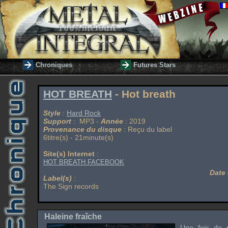
Chroniques
Futures Stars
HOT BREATH
- Hot breath
Style
:
Hard Rock
Support
: MP3 -
Année
: 2019
Provenance du disque
: Reçu du label
6titre(s) - 21minute(s)
Site(s) Internet
:
HOT BREATH FACEBOOK
Date 
Label(s)
:
The Sign records
Haleine fraîche
Une fois de p