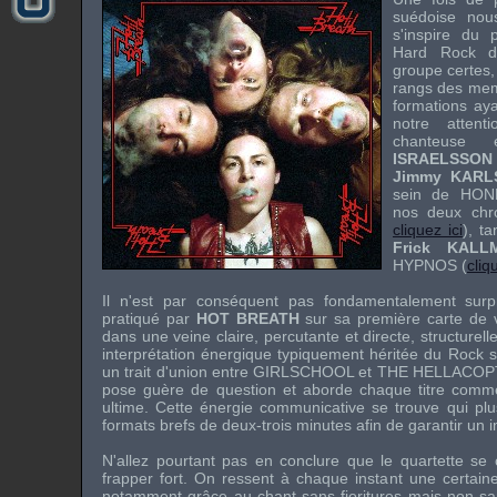
suédoise nou
s'inspire du 
Hard Rock d
groupe certes
rangs des memb
formations aya
notre attent
chanteuse 
ISRAELSSON
Jimmy KARL
sein de
HON
nos deux chr
cliquez ici
), t
Frick KALL
HYPNOS
(
cliq
Il n'est par conséquent pas fondamentalement sur
pratiqué par
HOT BREATH
sur sa première carte de vis
dans une veine claire, percutante et directe, structure
interprétation énergique typiquement héritée du Rock
un trait d'union entre
GIRLSCHOOL
et
THE HELLACOP
pose guère de question et aborde chaque titre comme s
ultime. Cette énergie communicative se trouve qui pl
formats brefs de deux-trois minutes afin de garantir un
N'allez pourtant pas en conclure que le quartette se c
frapper fort. On ressent à chaque instant une certain
notamment grâce au chant sans fioritures mais non s