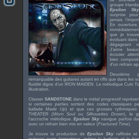
groupe
Irlanda
Epsilon Sky
surprise pou
jamais l’impor
En ouverture
immédiatement 
que je trouve 
évoluant dans 
dégageant v
J’aime beau
écouter atte
bien composé
d'un refrain ap
Deuxième p
remarquable des guitares autant en riffs que dans les so
fluidité digne d’un
IRON MAIDEN
. Le mélodique
Cuts T
illustration.
Classer
SANDSTONE
dans le métal progressif représe
si certaines parties sortent des codes classiques pa
ballade
Made Up
) et que ces grosses rythmique
THEATER
(
Worn Soul
ou
Silhouettes Drown
), le 
l’accroche mélodique.
Epsilon Sky
navigue parfois da
avec un refrain bien mis en valeur (
Fractured Time
).
Je trouve la production de
Epsilon Sky
raffinée et
guitares reste fantastique, même la batterie et la ba