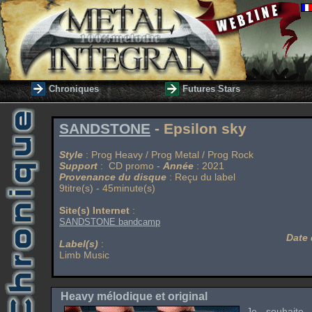
Chroniques
Futures Stars
SANDSTONE
- Epsilon sky
Style
: Prog Heavy / Prog Metal / Prog Rock
Support
: CD promo -
Année
: 2021
Provenance du disque
: Reçu du label
9titre(s) - 45minute(s)
Site(s) Internet
:
SANDSTONE bandcamp
Date 
Label(s)
:
Limb Music
Heavy mélodique et original
Je souhaite 