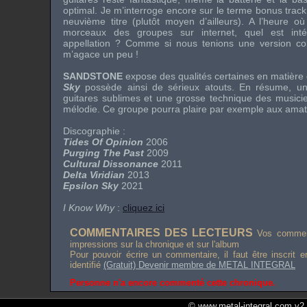
optimal. Je m’interroge encore sur le terme
bonus track
neuvième titre (plutôt moyen d’ailleurs). A l’heure où
morceaux des groupes sur internet, quel est intér
appellation ? Comme si nous tenions une version col
m’agace un peu !
SANDSTONE
expose des qualités certaines en matière
Sky
possède ainsi de sérieux atouts. En résume, une
guitares sublimes et une grosse technique des musicie
mélodie. Ce groupe pourra plaire par exemple aux ama
Discographie :
Tides Of Opinion
2006
Purging The Past
2009
Cultural Dissonance
2011
Delta Viridian
2013
Epsilon Sky
2021
I Know Why
:
cliquez ici
COMMENTAIRES DES LECTEURS
Vos comment
impressions sur la chronique et sur l'album
Pour pouvoir écrire un commentaire, il faut être inscrit 
identifié
(Gratuit) Devenir membre de METAL INTEGRAL
Personne n'a encore commenté cette chronique.
© www.metal-integral.com v2.5