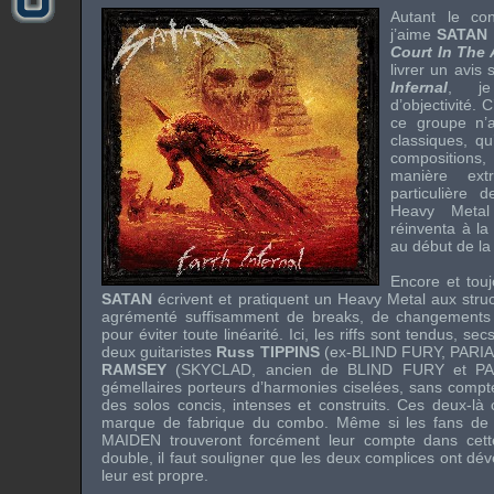
Autant le co
j’aime
SATAN
Court In The 
livrer un avis
Infernal
, je
d’objectivité. 
ce groupe n’a
classiques, qu
composition
manière ext
particulière 
Heavy Metal
réinventa à la
au début de la
Encore et tou
SATAN
écrivent et pratiquent un Heavy Metal aux struct
agrémenté suffisamment de breaks, de changements
pour éviter toute linéarité. Ici, les riffs sont tendus, sec
deux guitaristes
Russ TIPPINS
(ex-
BLIND FURY
,
PARI
RAMSEY
(
SKYCLAD
, ancien de
BLIND FURY
et
PA
gémellaires porteurs d’harmonies ciselées, sans compter
des solos concis, intenses et construits. Ces deux-là c
marque de fabrique du combo. Même si les fans d
MAIDEN
trouveront forcément leur compte dans cet
double, il faut souligner que les deux complices ont déve
leur est propre.