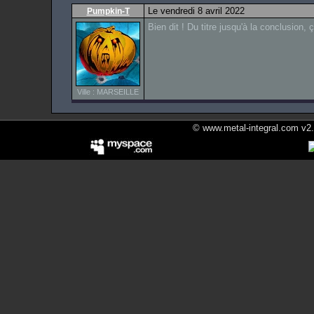
Le vendredi 8 avril 2022
Pumpkin-T
Bien dit ! Du titre jusqu'à la conclusion, 
Ville : MARSEILLE
© www.metal-integral.com v2.5