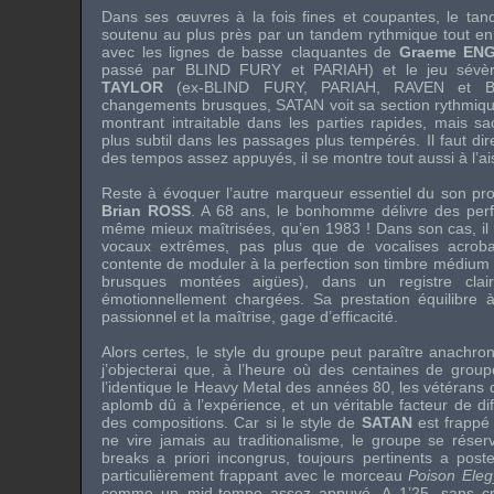
Dans ses œuvres à la fois fines et coupantes, le tand
soutenu au plus près par un tandem rythmique tout en 
avec les lignes de basse claquantes de
Graeme ENG
passé par
BLIND FURY
et
PARIAH
) et le jeu sév
TAYLOR
(ex-
BLIND FURY
,
PARIAH
,
RAVEN
et
B
changements brusques, SATAN voit sa section rythmique
montrant intraitable dans les parties rapides, mais sa
plus subtil dans les passages plus tempérés. Il faut di
des tempos assez appuyés, il se montre tout aussi à l’a
Reste à évoquer l’autre marqueur essentiel du son pr
Brian ROSS
. A 68 ans, le bonhomme délivre des perf
même mieux maîtrisées, qu’en 1983 ! Dans son cas, il 
vocaux extrêmes, pas plus que de vocalises acrob
contente de moduler à la perfection son timbre médium (
brusques montées aigües), dans un registre clair
émotionnellement chargées. Sa prestation équilibre à 
passionnel et la maîtrise, gage d’efficacité.
Alors certes, le style du groupe peut paraître anachro
j’objecterai que, à l’heure où des centaines de group
l’identique le Heavy Metal des années 80, les vétéran
aplomb dû à l’expérience, et un véritable facteur de dif
des compositions. Car si le style de
SATAN
est frappé 
ne vire jamais au traditionalisme, le groupe se réser
breaks a priori incongrus, toujours pertinents a post
particulièrement frappant avec le morceau
Poison Eleg
comme un mid-tempo assez appuyé. A 1’25, sans cri