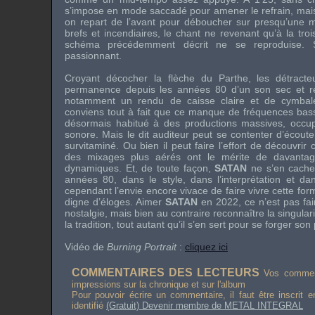
s’impose en mode saccadé pour amener le refrain, mais
on repart de l’avant pour déboucher sur presqu’une 
brefs et incendiaires, le chant ne revenant qu’à la tro
schéma précédemment décrit ne se reproduise. S
passionnant.
Croyant décocher la flèche du Parthe, les détracteu
permanence depuis les années 80 d’un son sec et rel
notamment un rendu de caisse claire et de cymbal
conviens tout à fait que ce manque de fréquences bass
désormais habitué à des productions massives, occup
sonore. Mais le dit auditeur peut se contenter d’écou
survitaminé. Ou bien il peut faire l’effort de découvri
des mixages plus aérés ont le mérite de davantage
dynamiques. Et, de toute façon,
SATAN
ne s’en cache
années 80, dans le style, dans l’interprétation et d
cependant l’envie encore vivace de faire vivre cette fo
digne d’éloges. Aimer
SATAN
en 2022, ce n’est pas fai
nostalgie, mais bien au contraire reconnaître la singular
la tradition, tout autant qu’il s’en sert pour se forger son
Vidéo de
Burning Portrait
:
cliquez ici
COMMENTAIRES DES LECTEURS
Vos comment
impressions sur la chronique et sur l'album
Pour pouvoir écrire un commentaire, il faut être inscrit 
identifié
(Gratuit) Devenir membre de METAL INTEGRAL