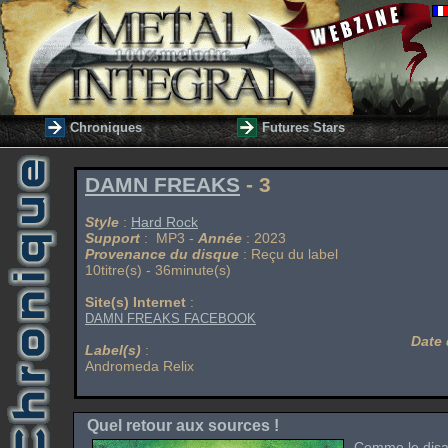
Chroniques
Futures Stars
DAMN FREAKS
- 3
Style
:
Hard Rock
Support
: MP3 -
Année
: 2023
Provenance du disque
: Reçu du label
10titre(s) - 36minute(s)
Site(s) Internet
:
DAMN FREAKS FACEBOOK
Date 
Label(s)
:
Andromeda Relix
Quel retour aux sources !
Comme le disa