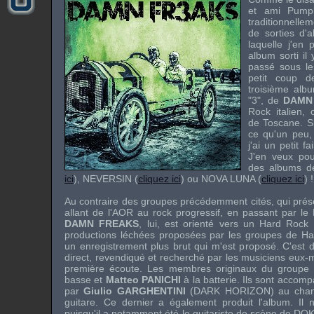
et ami
Pumpk
traditionnell
de sorties d'a
laquelle j'en 
album sorti il
passé sous le
petit coup de
troisième albu
"3", de
DAMN
Rock italien, 
de Toscane. Si
ce qu'un peu
j'ai un petit f
J'en veux pou
des albums 
ici
),
NEVERSIN
(
cliquez ici
) ou
NOVA LUNA
(
cliquez ici
) !
Au contraire des groupes précédemment cités, qui prés
allant de l'AOR au rock progressif, en passant par le 
DAMN FREAKS
, lui, est orienté vers un Hard Rock 
productions léchées proposées par les groupes de Har
un enregistrement plus brut qui m'est proposé. C'est d'a
direct, revendiqué et recherché par les musiciens eux-m
première écoute. Les membres originaux du groupe
basse et
Matteo PANICHI
à la batterie. Ils sont accom
par
Giulio GARGHENTINI
(DARK HORIZON) au chan
guitare. Ce dernier a également produit l'album. Il 
puisqu'il a notamment été le guitariste de scène de
DO