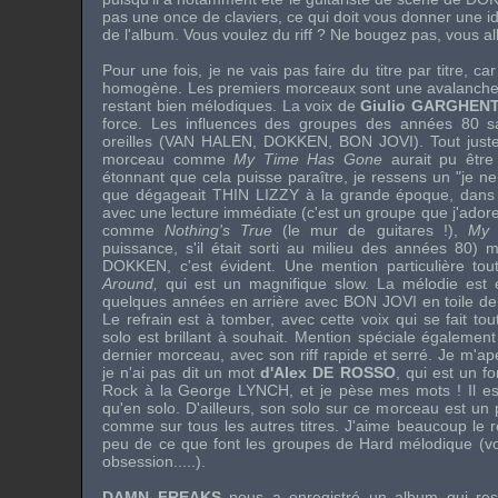
pas une once de claviers, ce qui doit vous donner une id
de l'album. Vous voulez du riff ? Ne bougez pas, vous all
Pour une fois, je ne vais pas faire du titre par titre, ca
homogène. Les premiers morceaux sont une avalanche d
restant bien mélodiques. La voix de
Giulio GARGHENT
force. Les influences des groupes des années 80 s
oreilles (
VAN HALEN
,
DOKKEN
,
BON JOVI
). Tout just
morceau comme
My Time Has Gone
aurait pu être
étonnant que cela puisse paraître, je ressens un "je ne
que dégageait
THIN LIZZY
à la grande époque, dans l
avec une lecture immédiate (c'est un groupe que j'adore,
comme
Nothing's True
(le mur de guitares !),
My 
puissance, s'il était sorti au milieu des années 80) 
DOKKEN
, c'est évident. Une mention particulière t
Around,
qui est un magnifique slow. La mélodie est 
quelques années en arrière avec
BON JOVI
en toile de 
Le refrain est à tomber, avec cette voix qui se fait to
solo est brillant à souhait. Mention spéciale égalemen
dernier morceau, avec son riff rapide et serré. Je m'ap
je n'ai pas dit un mot
d'Alex DE ROSSO
, qui est un f
Rock à la
George LYNCH
, et je pèse mes mots ! Il e
qu'en solo. D'ailleurs, son solo sur ce morceau est un
comme sur tous les autres titres. J'aime beaucoup le r
peu de ce que font les groupes de Hard mélodique (vou
obsession.....).
DAMN FREAKS
nous a enregistré un album qui res