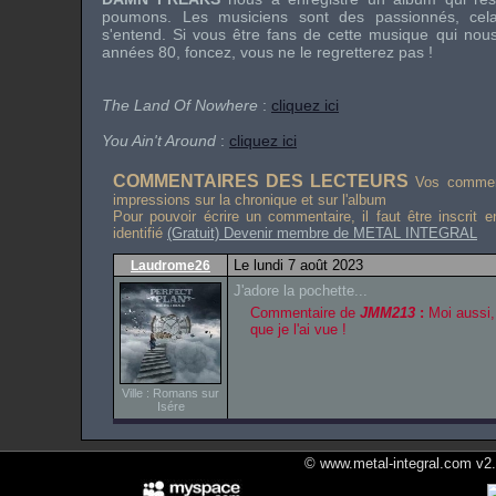
poumons. Les musiciens sont des passionnés, cela
s'entend. Si vous être fans de cette musique qui nous 
années 80, foncez, vous ne le regretterez pas !
The Land Of Nowhere
:
cliquez ici
You Ain't Around
:
cliquez ici
COMMENTAIRES DES LECTEURS
Vos comment
impressions sur la chronique et sur l'album
Pour pouvoir écrire un commentaire, il faut être inscrit 
identifié
(Gratuit) Devenir membre de METAL INTEGRAL
Le lundi 7 août 2023
Laudrome26
J'adore la pochette...
Commentaire de
JMM213
:
Moi aussi, 
que je l'ai vue !
Ville : Romans sur
Isére
© www.metal-integral.com v2.5