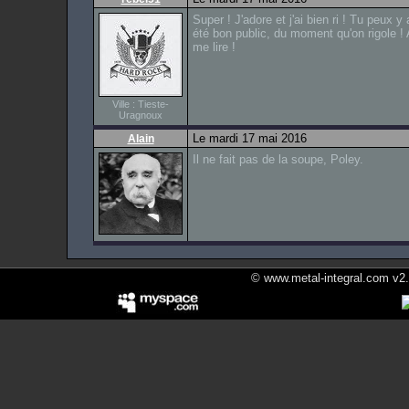
Super ! J'adore et j'ai bien ri ! Tu peux y 
été bon public, du moment qu'on rigole ! 
me lire !
Ville : Tieste-
Uragnoux
Le mardi 17 mai 2016
Alain
Il ne fait pas de la soupe, Poley.
© www.metal-integral.com v2.5