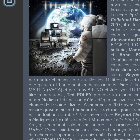
ravis car le c
fabuleux group
la scène. Aprè
Collateral D
2007, il a fal
enfin le 3èm
chanteur qu
Alessandro 
EDGE OF FO
batterie,
Mari
et
Anna PO
l’Américain p
capacités voc
fantastique vi
sur ce
Beyon
par quatre chemins pour qualifer les 11 titres de cet
énergiques et hautement enthousiasmants. Aidé à la 
MARTIN
(
VEGA
) et par
Tony BRUNO
et
Joe Lynn TUR
titre remarquable,
Ted POLEY
propose un album tonit
aux mélodies et d’une complète adéquation avec sa 
chance de le voir en
live
en Allemagne en 2007 avec
D
assure grave et si par bonheur il se produisait pour pro
ne faudrait pas le rater ! Pour revenir à ce
Beyond The
mélodiques et plutôt orientés
FM
comme
Let’s Start 
Are
, qui entament l’album en fanfare. La surprise es
Perfect Crime
,
mid-tempo
aux claviers flamboyants, e
des choeurs superbes. Il y a bien sûr d’autres titres ex
sûr
DANGER DANGER
comme les fantastiques
Highe