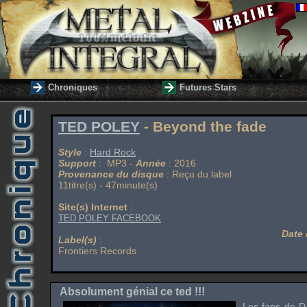
Chroniques
Futures Stars
TED POLEY
- Beyond the fade
Style
:
Hard Rock
Support
: MP3 -
Année
: 2016
Provenance du disque
: Reçu du label
11titre(s) - 47minute(s)
Site(s) Internet
:
TED POLEY FACEBOOK
Date 
Label(s)
:
Frontiers Records
Absolument génial ce ted !!!
Les fans de
D