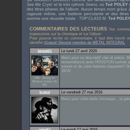
See Me Cryin’
et le très rythmé
Sirens
, où
Ted POLEY
s
des titres phares de l’album. Aucun temps mort grâce 
rageuse même, une batterie percutante et des titres
somme une réussite totale :
TOP CLASS
M.
Ted POLE
COMMENTAIRES DES LECTEURS
Vos comment
impressions sur la chronique et sur l'album
Pour pouvoir écrire un commentaire, il faut être inscrit 
identifié
(Gratuit) Devenir membre de METAL INTEGRAL
Le lundi 27 avril 2020
benoit01
Merci pour ce descriptif clair et précis. 
ressemblance avec HOUSTON surtout au 
sonore et de cette batterie cliquante!!! Du 
18/20
Ville : Bourg en
Bresse (coeur du
04)
Le vendredi 27 mai 2016
krakal
Merci pour cette belle chronique,,,,la g
Le mardi 17 mai 2016
rebel51