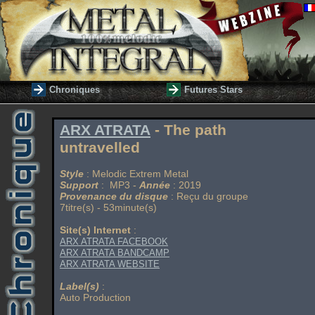
Chroniques
Futures Stars
ARX ATRATA
- The path
untravelled
Style
: Melodic Extrem Metal
Support
: MP3 -
Année
: 2019
Provenance du disque
: Reçu du groupe
7titre(s) - 53minute(s)
Site(s) Internet
:
ARX ATRATA FACEBOOK
ARX ATRATA BANDCAMP
ARX ATRATA WEBSITE
Label(s)
:
Auto Production