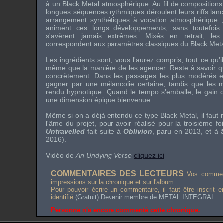
à un Black Metal atmosphérique. Au fil de composition
longues séquences rythmiques déroulent leurs riffs lan
arrangement synthétiques à vocation atmosphérique ;
animent ces longs développements, sans toutefois 
s'avèrent jamais extrêmes. Mixés en retrait, le
correspondent aux paramètres classiques du Black Meta
Les ingrédients sont, vous l'aurez compris, tout ce qu'i
même que la manière de les agencer. Reste à savoir que
concrètement. Dans les passages les plus modérés et
gagner par une mélancolie certaine, tandis que les 
rendu hypnotique. Quand le tempo s'emballe, le gain d'i
une dimension épique bienvenue.
Même si on a déjà entendu ce type Black Metal, il faut 
l'âme du projet, pour avoir réalisé pour la troisième fo
Untravelled
fait suite à
Oblivion
, paru en 2013, et à
2016).
Vidéo de
An Undying Verse
cliquez ici
COMMENTAIRES DES LECTEURS
Vos comment
impressions sur la chronique et sur l'album
Pour pouvoir écrire un commentaire, il faut être inscrit 
identifié
(Gratuit) Devenir membre de METAL INTEGRAL
Personne n'a encore commenté cette chronique.