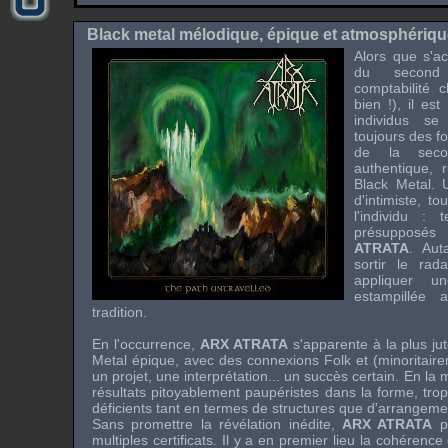
Black metal mélodique, épique et atmosphériqu
Alors que s'a
du second 
comptabilité 
bien !), il es
individus se
toujours des f
de la secon
authentique, 
Black Metal. 
d'intimiste, t
l'individu :
présupposés
ATRATA
. Aut
sortir le rad
appliquer un
estampillée 
tradition.
En l'occurrence,
ARX ATRATA
s'apparente à la plus jut
Metal épique, avec des connexions Folk et (minoritai
un projet, une interprétation... un succès certain. En la 
résultats pitoyablement paupéristes dans la forme, trop
déficients tant en termes de structures que d'arrangeme
Sans promettre la révélation inédite,
ARX ATRATA
pe
multiples certificats. Il y a en premier lieu la cohérenc