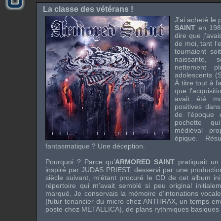
La classe des vétérans !
J’ai acheté le
SAINT
en 1984
dire que j’ava
de moi, tant l
tournaient soi
naissante, 
nettement p
adolescents (
À titre tout à 
que l’acquisit
avait été mo
positives dans
de l’époque e
pochette qu
médiéval pr
épique. Résu
fantasmatique ? Une déception.
Pourquoi ? Parce qu’
ARMORED SAINT
pratiquait u
inspiré par
JUDAS PRIEST
, desservi par une production
siècle suivant, m’étant procuré le CD de cet album init
répertoire qui m’avait semblé si peu original initial
marqué. Je conservais la mémoire d’intonations vocal
(futur tenancier du micro chez
ANTHRAX
, un temps e
poste chez
METALLICA
), de plans rythmiques basiques