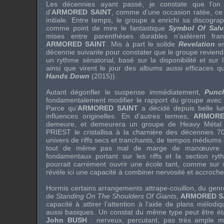
Les décennies ayant passé, je constate que l’on 
d’
ARMORED SAINT
, comme d’une occasion ratée, ce 
initiale. Entre temps, le groupe a enrichi sa discogra
comme point de mire le fantastique
Symbol Of Sal
mises entre parenthèses durables n’aidèrent fra
ARMORED SAINT
. Mis à part le solide
Revelation
en
décennie suivante pour constater que le groupe reviendr
un rythme sénatorial, basé sur la disponibilité et sur
ainsi que virent le jour des albums aussi efficaces 
Hands Down
(2015)).
Autant dégonfler le suspense immédiatement,
Punc
fondamentalement modifier le rapport du groupe avec l
Parce qu’
ARMORED SAINT
a décidé depuis belle lu
influences originelles. En d’autres termes,
ARMORE
demeure, et demeurera un groupe de Heavy Métal 
PRIEST
le cristallisa à la charnière des décennies 70
univers de riffs secs et tranchants, de tempos médiums 
tout de même pas mal de marge de manœuvre. C
fondamentaux portant sur les riffs et la section ry
pourrait carrément ouvrir une école tant, comme sur
révèle ici une capacité à combiner nervosité et accroch
Hormis certains arrangements attrape-couillon, du genr
de
Standing On The Shoulders Of Giants
,
ARMORED S
capacité à attirer l’attention à l’aide de plans mélodiq
aussi basiques. Un constat du même type peut être éta
John BUSH
: nerveux, percutant, pas très ample m