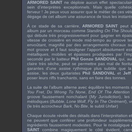
ARMORED SAINT
ne déploie aucun effet spectacula
sein d’interprètes exceptionnels. Mais quelle cohésio
ferveur ! Je peux vous assurer que le métier de ces vét
dégage de cet album une assurance de tous les instants
À ce stade de sa carrière,
ARMORED SAINT
peut s
album par un morceau comme
Standing On The Should
qui débute très progressivement pour gagner en épaiss
vitesse de croisière en mode mid-tempo au groove tend
envoûtant, magnifié par des arrangements choraux subt
mot groove et il faut souligner l’apport absolument es
métalliques, mobiles et épaisses prodiguées par l’im
secondé par le batteur
Phil Gonzo SANDOVAL
qui, au
claire très sèche, peut se permettre pas mal de fiorit
garantes d'une assise rythmique plus subtile que l
assise, les deux guitaristes
Phil SANDOVAL
et
Jef
poser leurs riffs tranchants, sans en faire des tonnes.
La suite de l’album alterne avec équilibre les moments 
You Fret
,
Do Wrong To None
,
End Of The Attention
groove faussement nonchalant (
My Jurisdiction
), les
mélodiques (
Bubble
,
Lone Wolf
,
Fly In The Ointment
), 
(le très accrocheur
Bark, No Bite
, le subtil
Unfair
)
Chaque écoute révèle des détails dans l’interprétation 
ne peuvent que conférer une profondeur supplément
ingrédients faussement modestes. Pour le nostalgique
SAINT
combine magiquement le côté évident, carr