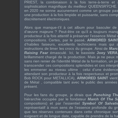
PRIEST
, la combinaison à la fois terre-à-terre e
sophistication magnifique du meilleur
QUEENSRŸCHE
.
en 2020 ne sonne aucunement comme un groupe pass
une production à la fois limpide et puissante, sans co
discrètement électroniques.
Alors que manque-t’il à cet album pour basculer de 
d’œuvre majeure ? Peut-être ce qu’il a toujours man
producteur à la fois attentif à préserver l’essence Métal
compositions. Certes, par le passé,
ARMORED SAIN
d’habiles faiseurs, excellents techniciens mais qui
instructions de limer les crocs du groupe. Ainsi de
Marc
Raising Fear
émasculé. Ici, le bassiste
Joey VERA
brillamment chargé de la production. Mais je ne peux
sans rien renier de l’identité Métal de la formation, un p
transcender ces compositions splendides et ces interpr
les emmener au niveau ultime : celui d’une évidence
attendant son producteur à la fois respectueux et pro
Bob ROCK
pour
METALLICA
),
ARMORED SAINT
vient
de Métal , compatible tant avec le public des années 
présent.
Pour les fans du groupe, je dirais que
Punching Th
hiérarchie occupée par le fondateur
March Of The S
compositions) et par l’essentiel
Symbol Of Salvati
représentatif à mon sens de l’essence profonde du g
que les réserves contenues dans cette chronique sont
exigeant et de longue date, capable de prendre de la ha